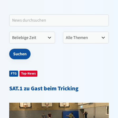
Leitbild VfL Pinneberg
Verein
Sportangebote
Kontakt
FTG
Top-News
SAT.1 zu Gast beim Tricking