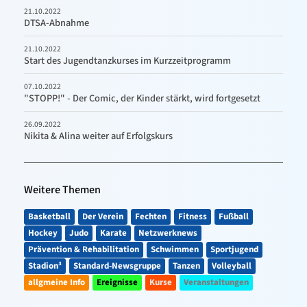
21.10.2022
DTSA-Abnahme
21.10.2022
Start des Jugendtanzkurses im Kurzzeitprogramm
07.10.2022
"STOPP!" - Der Comic, der Kinder stärkt, wird fortgesetzt
26.09.2022
Nikita & Alina weiter auf Erfolgskurs
Weitere Themen
Basketball
Der Verein
Fechten
Fitness
Fußball
Hockey
Judo
Karate
Netzwerknews
Prävention & Rehabilitation
Schwimmen
Sportjugend
Stadion³
Standard-Newsgruppe
Tanzen
Volleyball
allgmeine Info
Ereignisse
Kurse
Veranstaltungen