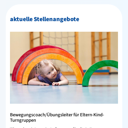
Netzwerk
aktuelle Stellenangebote
Newsletter
Downloads
Infos für ÜL, MA, Betreuer, Helfer
Ehrungen
Mitglied werden
Sportjugend
Vereinskollektion
Sportangebote
Kontakt
Bewegungscoach/Übungsleiter für Eltern-Kind-
Turngruppen