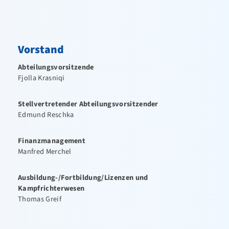
FTG – Fitness Turnen und Gesundheit
Präventions- / Reha-Sport
Vorstand
Kampfsport
Abteilungsvorsitzende
Leichtathletik
Fjolla Krasniqi
Schwimmen
Stellvertretender Abteilungsvorsitzender
Aktuelles / Termine
Edmund Reschka
Vorstand
Finanzmanagement
Schwimmtrainer
Manfred Merchel
Schwimmschule
Ausbildung-/Fortbildung/Lizenzen und
Kampfrichterwesen
Breiten- und Freizeitsport
Thomas Greif
Wettkampfsport
Wettkampfschwimmer