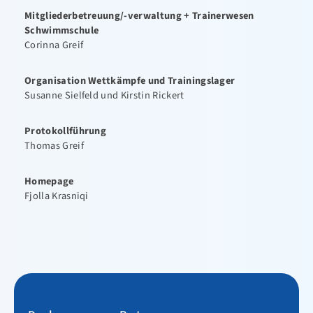
Mitgliederbetreuung/-verwaltung + Trainerwesen
Bildergalerie
Schwimmschule
Corinna Greif
Beiträge & Gebühren
Sportabzeichen
Organisation Wettkämpfe und Trainingslager
Susanne Sielfeld und Kirstin Rickert
Tanzen-TSA
Triathlon
Protokollführung
Thomas Greif
Kontakt
Homepage
Fjolla Krasniqi