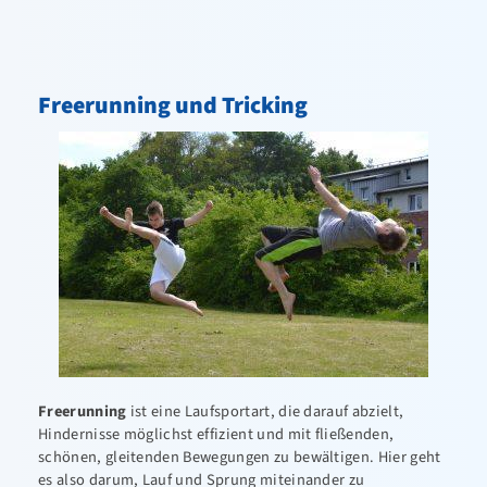
FTG – Fitness Turnen und Gesundheit
Aktuelles / Termine
Freerunning und Tricking
Kindersport
Fun- und Jugendsport
Trampolin
Freerunning & Tricking
Einrad- & Hocheinrad
Fitness in der Halle
Freizeitsport Erwachsene
Wettkampfsport
Freerunning
ist eine Laufsportart, die darauf abzielt,
Hindernisse möglichst effizient und mit fließenden,
Trainingszeiten
schönen, gleitenden Bewegungen zu bewältigen. Hier geht
es also darum, Lauf und Sprung miteinander zu
Präventions- / Reha-Sport