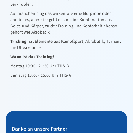
verknüpfen.
Kampfsport
Auf manchen mag das wirken wie eine Mutprobe oder
ähnliches, aber hier geht es um eine Kombination aus
Leichtathletik
Geist und Körper, zu der Training und Kopfarbeit ebenso
Schwimmen
gehört wie Akrobatik.
Tricking
hat Elemente aus Kampfsport, Akrobatik, Turnen,
Sportabzeichen
und Breakdance
Tanzen-TSA
Wann ist das Training?
Triathlon
Montag 19:30 - 21:30 Uhr THS-B
Samstag 13:00 - 15:00 Uhr THS-A
Kontakt
Danke an unsere Partner