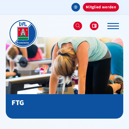
Mitglied werden
Aktuelles
Verein
Sportangebote
Deinen Sport finden
Sportarten & Abteilungen
FTG
Ballsport
Fechten
Fitnessbereich - Studio