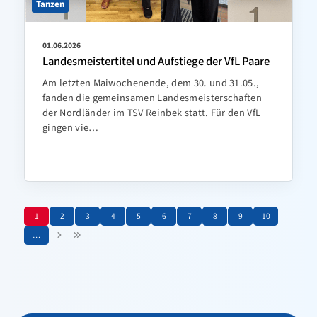
Tanzen
01.06.2026
Landesmeistertitel und Aufstiege der VfL Paare
Am letzten Maiwochenende, dem 30. und 31.05.,
fanden die gemeinsamen Landesmeisterschaften
der Nordländer im TSV Reinbek statt. Für den VfL
gingen vie…
1
2
3
4
5
6
7
8
9
10
…