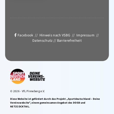
Facebook
//
Hinweis nach VSBG
//
Impressum
//
Datenschutz
//
Barrierefreiheit
© 2026 - VfL Pinneberg e.V.
Diese Website ist gefördert durch das Projekt „Sportdeutschland – Deine
Vereinswebsite”, einem gemeinsamen Angebot des DOSB und
NETZCOCKTAIL.