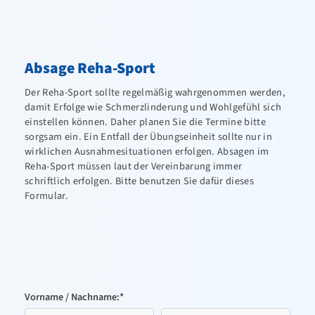
FTG – Fitness Turnen und Gesundheit
Präventions- / Reha-Sport
Absage Reha-Sport
Aktuelles / Termine
Der Reha-Sport sollte regelmäßig wahrgenommen werden,
Gesundheitsport
damit Erfolge wie Schmerzlinderung und Wohlgefühl sich
einstellen können. Daher planen Sie die Termine bitte
Rehasport
sorgsam ein. Ein Entfall der Übungseinheit sollte nur in
wirklichen Ausnahmesituationen erfolgen. Absagen im
Absagen Rehasport
Reha-Sport müssen laut der Vereinbarung immer
schriftlich erfolgen. Bitte benutzen Sie dafür dieses
Walken / Nordic Walken
Formular.
Wasser- / Aquagymnastik
Betriebliche Gesundheitsförderung
Post Covid-Training
Kampfsport
Vorname / Nachname:
*
Leichtathletik