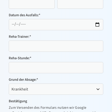
Schwimmen
Datum des Ausfalls:
*
Sportabzeichen
Tanzen-TSA
Triathlon
Reha-Trainer:
*
Kontakt
Reha-Stunde:
*
Grund der Absage:
*
Bestätigung
Zum Versenden des Formulars nutzen wir Google