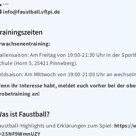
---
info@faustball.vflpi.de
rainingszeiten
rwachsenentraining:
allensaison: Am Freitag von 19:00-21:30 Uhr in der Spo
chule (Horn 5, 25421 Pinneberg).
eldsaison: Am Mittwoch von 19:00-21:00 Uhr an wechseln
enn ihr Interesse habt, meldet euch vorher bei der o
robetraining an!
as ist Faustball?
austball-Highlights und Erklärungen zum Spiel:
https:/
=25NF9WmnUZY