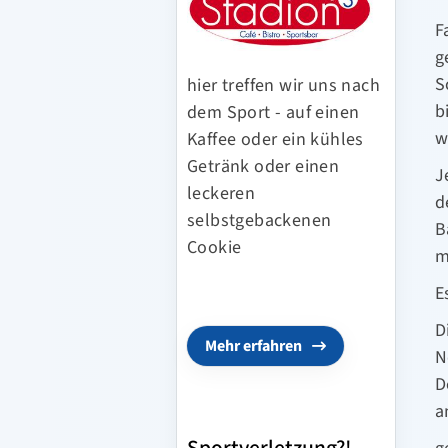
F
g
S
hier treffen wir uns nach
b
dem Sport - auf einen
w
Kaffee oder ein kühles
Getränk oder einen
J
leckeren
d
selbstgebackenen
B
Cookie
m
E
D
Mehr erfahren
N
D
a