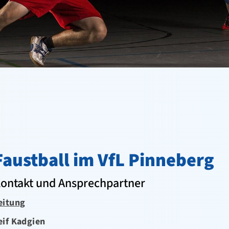
Faustball im VfL Pinneberg
ontakt und Ansprechpartner
eitung
eif Kadgien