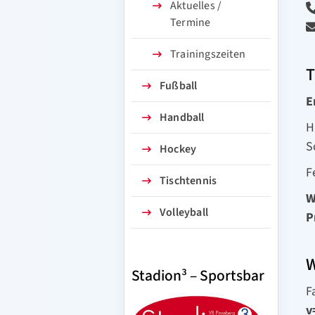
Aktuelles /
Termine
Trainingszeiten
T
Fußball
E
Handball
H
S
Hockey
F
Tischtennis
W
Volleyball
P
W
Stadion³ – Sportsbar
F
v