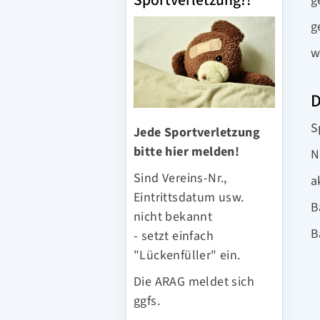
Sportverletzung?!
g
g
w
D
S
Jede Sportverletzung
bitte hier melden!
N
Sind Vereins-Nr.,
a
Eintrittsdatum usw.
B
nicht bekannt
B
- setzt einfach
"Lückenfüller" ein.
Die ARAG meldet sich
ggfs.