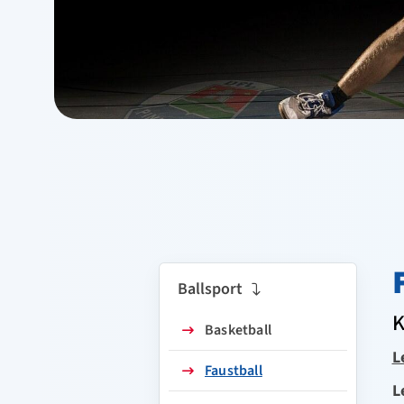
Ballsport
K
Basketball
L
Faustball
L