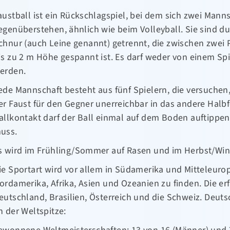
austball ist ein Rückschlagspiel, bei dem sich zwei Mann
egenüberstehen, ähnlich wie beim Volleyball. Sie sind dur
chnur (auch Leine genannt) getrennt, die zwischen zwei P
is zu 2 m Höhe gespannt ist. Es darf weder von einem Sp
erden.
ede Mannschaft besteht aus fünf Spielern, die versuchen
er Faust für den Gegner unerreichbar in das andere Halb
allkontakt darf der Ball einmal auf dem Boden auftippen
uss.
s wird im Frühling/Sommer auf Rasen und im Herbst/Winte
ie Sportart wird vor allem in Südamerika und Mitteleuropa
ordamerika, Afrika, Asien und Ozeanien zu finden. Die er
eutschland, Brasilien, Österreich und die Schweiz. Deuts
n der Weltspitze: