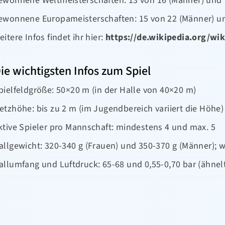
ewonnene Weltmeisterschaften: 13 von 16 (Männer) und 7
ewonnene Europameisterschaften: 15 von 22 (Männer) un
eitere Infos findet ihr hier:
https://de.wikipedia.org/wik
ie wichtigsten Infos zum Spiel
pielfeldgröße: 50×20 m (in der Halle von 40×20 m)
etzhöhe: bis zu 2 m (im Jugendbereich variiert die Höhe)
ktive Spieler pro Mannschaft: mindestens 4 und max. 5
allgewicht: 320-340 g (Frauen) und 350-370 g (Männer); 
allumfang und Luftdruck: 65-68 und 0,55-0,70 bar (ähnel