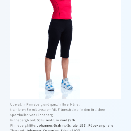
Sportabzeichen
Tanzen-TSA
Triathlon
Kontakt
Überall in Pinneberg und ganz in Ihrer Nähe,
trainieren Sie mit unserem VfL Fitnesstrainer in den örtlichen
Sporthallen von Pinneberg.
Pinneberg Nord:
Schulzentrum Nord (SZN)
Pinneberg Mitte:
Johannes-Brahms-Schule (JBS)
,
Rübekamphalle
Thesdorf:
Johannes-Comenius–Schule (JCS)