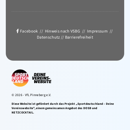
Facebook
//
Hinweis nach VSBG
//
Impressum
//
Datenschutz
//
Barrierefreiheit
© 2026 - VfL Pinneberg e.V.
Diese Website ist gefördert durch das Projekt „Sportdeutschland – Deine
Vereinswebsite”, einem gemeinsamen Angebot des DOSB und
NETZCOCKTAIL.