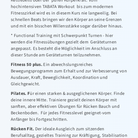
Kettlebells oder der puren Körperkraft. Vom
hochintensiven TABATA Workout bis zum modernen
Fitnesszirkel wird es in diesem Kurs nie langweilig. Bei
schnellen Beats bringen wir den Körper an seine Grenzen
und mit ein bisschen Willensstärke sogar darüber hinaus.
* Functional Training mit Schwerpunkt Turnen - hier
werden die Fitnessübungen gezielt dem Geräteturnen
angepasst. Es besteht die Möglichkeit im Anschluss an
dieser Stunde am Geräteturnen teilzunehmen.
Fitness 50 plus.
Ein abwechslungsreiches
Bewegungsprogramm zum Erhalt und zur Verbesserung von
Ausdauer, Kraft, Beweglichkeit, Koordination und
Gleichgewicht.
Pilates. F
ür einen starken & ausgeglichenen Körper. Finde
deine innere Mitte. Trainiere gezielt deinen Körper mit
sanften, aber effektiven Übungen für Rücken Bauch und
Beckenboden. Für jedes Fitnesslevel geeignet-vom
Anfänger bis Fortgeschritten.
Rücken Fit.
Der ideale Ausgleich zum sitzenden
Berufsalltag, gezieltes Training zur Kräftigung, Stabilisation