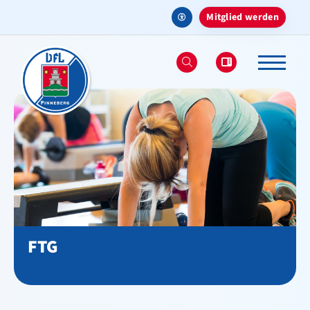
Mitglied werden
Aktuelles
Verein
Sportangebote
Deinen Sport finden
Sportarten & Abteilungen
FTG
Ballsport
Fechten
Fitnessbereich - Studio