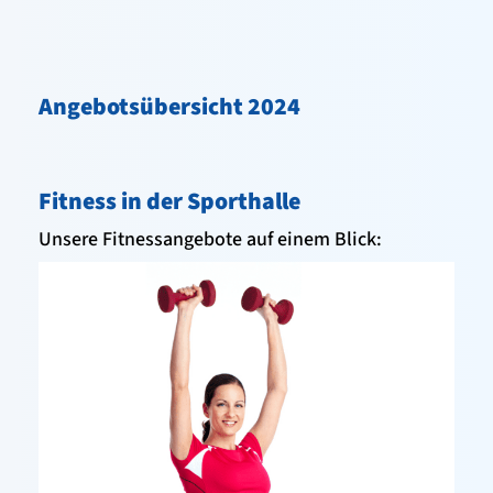
FTG – Fitness Turnen und Gesundheit
Aktuelles / Termine
Angebotsübersicht 2024
Kindersport
Fun- und Jugendsport
Fitness in der Sporthalle
Fitness in der Halle
Unsere Fitnessangebote auf einem Blick:
Freizeitsport Erwachsene
Wettkampfsport
Trainingszeiten
Präventions- / Reha-Sport
Kampfsport
Leichtathletik
Schwimmen