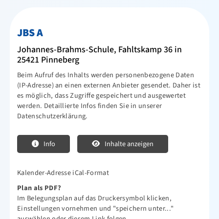
Netzwerk
JBS A
Newsletter
Johannes-Brahms-Schule, Fahltskamp 36 in
Downloads
25421 Pinneberg
Infos für ÜL, MA, Betreuer, Helfer
Beim Aufruf des Inhalts werden personenbezogene Daten
(IP-Adresse) an einen externen Anbieter gesendet. Daher ist
Ehrungen
es möglich, dass Zugriffe gespeichert und ausgewertet
werden. Detaillierte Infos finden Sie in unserer
Mitglied werden
Datenschutzerklärung.
Sportjugend
Vereinskollektion
Info
Inhalte anzeigen
Sportangebote
Kalender-Adresse iCal-Format
Kontakt
Plan als PDF?
Im Belegungsplan auf das Druckersymbol klicken,
Einstellungen vornehmen und "speichern unter..."
auswählen oder diesem
Link
folgen.