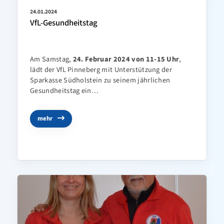
24.01.2024
Leichtathletik
VfL-Gesundheitstag
Schwimmen
Sportabzeichen
Am Samstag,
24. Februar 2024 von 11-15 Uhr
,
lädt der VfL Pinneberg mit Unterstützung der
Tanzen-TSA
Sparkasse Südholstein zu seinem jährlichen
Triathlon
Gesundheitstag ein
…
Kontakt
mehr