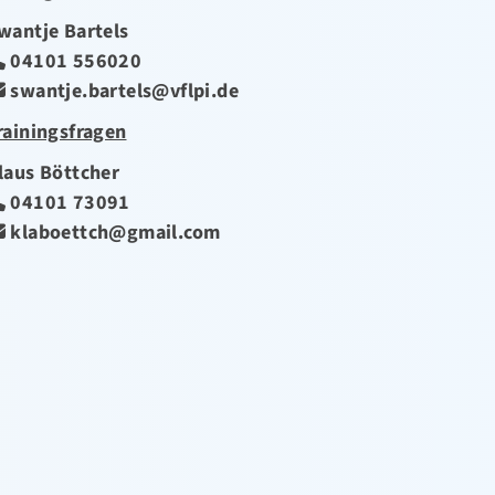
wantje Bartels
04101 556020
swantje.bartels@vflpi.de
rainingsfragen
laus Böttcher
04101 73091
klaboettch@gmail.com