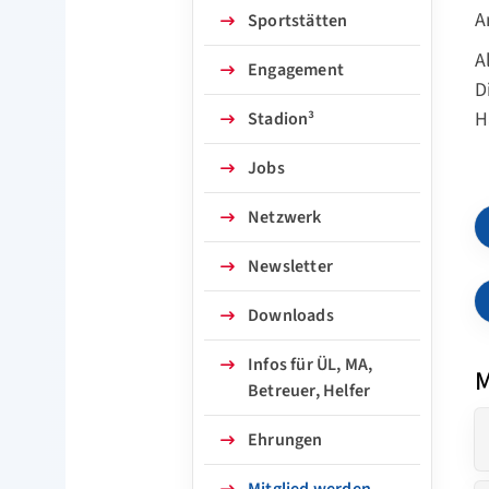
A
Sportstätten
A
Engagement
D
H
Stadion³
Jobs
Netzwerk
Newsletter
Downloads
Infos für ÜL, MA,
M
Betreuer, Helfer
Ehrungen
Mitglied werden