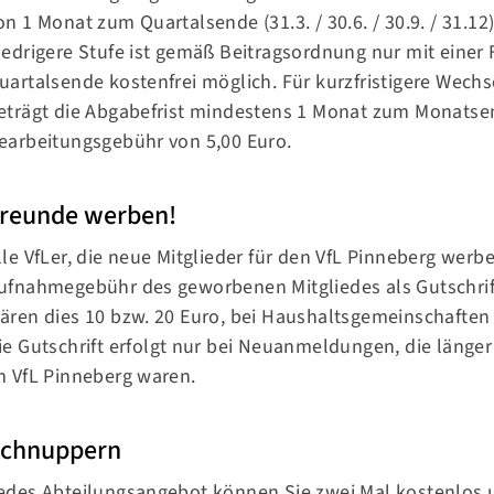
on 1 Monat zum Quartalsende (31.3. / 30.6. / 30.9. / 31.12
iedrigere Stufe ist gemäß Beitragsordnung nur mit einer
uartalsende kostenfrei möglich. Für kurzfristigere Wechsel
eträgt die Abgabefrist mindestens 1 Monat zum Monatsen
earbeitungsgebühr von 5,00 Euro.
reunde werben!
lle VfLer, die neue Mitglieder für den VfL Pinneberg werbe
ufnahmegebühr des geworbenen Mitgliedes als Gutschrif
ären dies 10 bzw. 20 Euro, bei Haushaltsgemeinschaften
ie Gutschrift erfolgt nur bei Neuanmeldungen, die länger
m VfL Pinneberg waren.
chnuppern
edes Abteilungsangebot können Sie zwei Mal kostenlos u