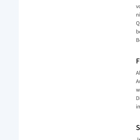
v
n
Q
b
B
F
A
A
w
D
i
S
J