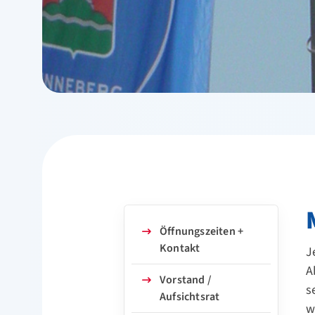
Öffnungszeiten +
Kontakt
J
A
Vorstand /
s
Aufsichtsrat
w