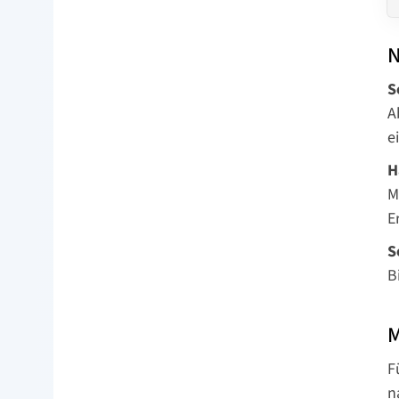
N
S
A
e
H
M
E
S
B
M
F
n