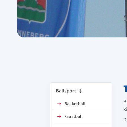
Ballsport
B
Basketball
k
Faustball
D