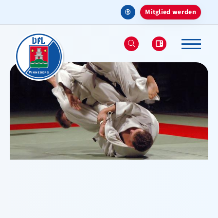
Mitglied werden
Aktuelles
Verein
Sportangebote
Deinen Sport finden
Sportarten & Abteilungen
Ballsport
Fechten
Fitnessbereich - Studio