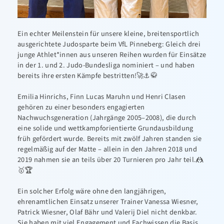
Ein echter Meilenstein für unsere kleine, breitensportlich
ausgerichtete Judosparte beim VfL Pinneberg: Gleich drei
junge Athlet*innen aus unseren Reihen wurden für Einsätze
in der 1. und 2. Judo-Bundesliga nominiert – und haben
bereits ihre ersten Kämpfe bestritten!🚀⚓️🥋
Emilia Hinrichs, Finn Lucas Maruhn und Henri Clasen
gehören zu einer besonders engagierten
Nachwuchsgeneration (Jahrgänge 2005–2008), die durch
eine solide und wettkampforientierte Grundausbildung
früh gefördert wurde. Bereits mit zwölf Jahren standen sie
regelmäßig auf der Matte – allein in den Jahren 2018 und
2019 nahmen sie an teils über 20 Turnieren pro Jahr teil.🤼
🥇🏆
Ein solcher Erfolg wäre ohne den langjährigen,
ehrenamtlichen Einsatz unserer Trainer Vanessa Wiesner,
Patrick Wiesner, Olaf Bähr und Valerij Diel nicht denkbar.
Sie haben mit viel Engagement und Fachwissen die Basis