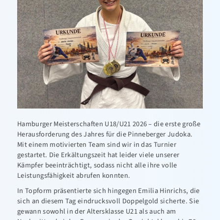
Schwimmen
Sportabzeichen
Tanzen-TSA
Triathlon
Kontakt
Hamburger Meisterschaften U18/U21 2026 – die erste große
Herausforderung des Jahres für die Pinneberger Judoka.
Mit einem motivierten Team sind wir in das Turnier
gestartet. Die Erkältungszeit hat leider viele unserer
Kämpfer beeinträchtigt, sodass nicht alle ihre volle
Leistungsfähigkeit abrufen konnten.
In Topform präsentierte sich hingegen Emilia Hinrichs, die
sich an diesem Tag eindrucksvoll Doppelgold sicherte. Sie
gewann sowohl in der Altersklasse U21 als auch am