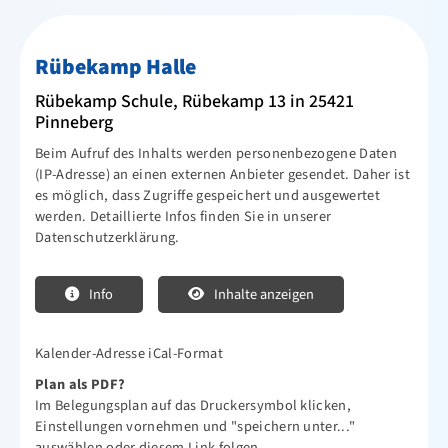
Netzwerk
Rübekamp Halle
Newsletter
Rübekamp Schule, Rübekamp 13 in 25421
Downloads
Pinneberg
Infos für ÜL, MA, Betreuer, Helfer
Beim Aufruf des Inhalts werden personenbezogene Daten
(IP-Adresse) an einen externen Anbieter gesendet. Daher ist
Ehrungen
es möglich, dass Zugriffe gespeichert und ausgewertet
werden. Detaillierte Infos finden Sie in unserer
Mitglied werden
Datenschutzerklärung.
Sportjugend
Vereinskollektion
Info
Inhalte anzeigen
Sportangebote
Kalender-Adresse iCal-Format
Kontakt
Plan als PDF?
Im Belegungsplan auf das Druckersymbol klicken,
Einstellungen vornehmen und "speichern unter..."
auswählen oder diesem
Link
folgen.