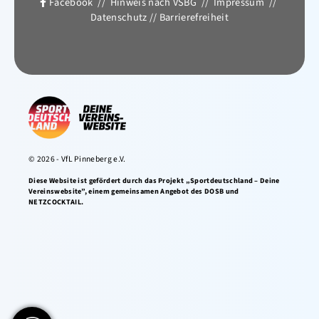
Facebook
//
Hinweis nach VSBG
//
Impressum
//
Datenschutz
//
Barrierefreiheit
© 2026 - VfL Pinneberg e.V.
Diese Website ist gefördert durch das Projekt „Sportdeutschland – Deine
Vereinswebsite”, einem gemeinsamen Angebot des DOSB und
NETZCOCKTAIL.