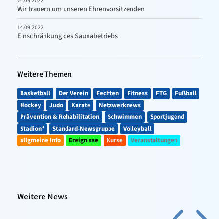
24.09.2022
Wir trauern um unseren Ehrenvorsitzenden
14.09.2022
Einschränkung des Saunabetriebs
Weitere Themen
Basketball
Der Verein
Fechten
Fitness
FTG
Fußball
Hockey
Judo
Karate
Netzwerknews
Prävention & Rehabilitation
Schwimmen
Sportjugend
Stadion³
Standard-Newsgruppe
Volleyball
allgmeine Info
Ereignisse
Kurse
Veranstaltungen
Weitere News