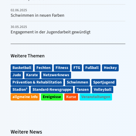
02.06.2025
Schwimmen in neuen Farben
30.05.2025
Engagement in der Jugendarbeit gewürdigt
Weitere Themen
Basketball
Fechten
Fitness
FTG
Fußball
Hockey
Judo
Karate
Netzwerknews
Prävention & Rehabilitation
Schwimmen
Sportjugend
Stadion³
Standard-Newsgruppe
Tanzen
Volleyball
allgmeine Info
Ereignisse
Kurse
Veranstaltungen
Weitere News