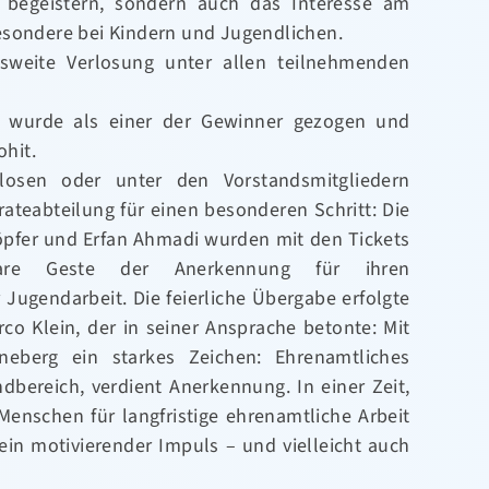
s begeistern, sondern auch das Interesse am
esondere bei Kindern und Jugendlichen.
sweite Verlosung unter allen teilnehmenden
g wurde als einer der Gewinner gezogen und
ohit.
rlosen oder unter den Vorstandsmitgliedern
arateabteilung für einen besonderen Schritt: Die
öpfer und Erfan Ahmadi wurden mit den Tickets
bare Geste der Anerkennung für ihren
Jugendarbeit. Die feierliche Übergabe erfolgte
co Klein, der in seiner Ansprache betonte: Mit
neberg ein starkes Zeichen: Ehrenamtliches
bereich, verdient Anerkennung. In einer Zeit,
Menschen für langfristige ehrenamtliche Arbeit
 ein motivierender Impuls – und vielleicht auch