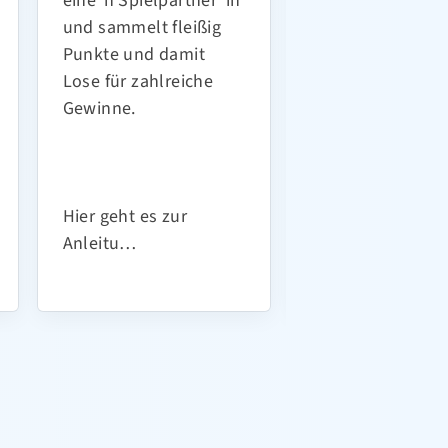
eine*n Spielpartner*in
weitere sechs
und sammelt fleißig
spannende und
Punkte und damit
informative Ham
Lose für zahlreiche
Touren mit Gund
Gewinne.
eine sportliche
Wanderung mit U
und Walking-To
mit Katrin.…
Hier geht es zur
Anleitu…