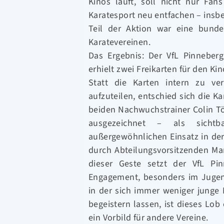
Kinos läuft, soll nicht nur Fan
Karatesport neu entfachen – insb
Teil der Aktion war eine bunde
Karatevereinen.
Das Ergebnis: Der VfL Pinneber
erhielt zwei Freikarten für den Kin
Statt die Karten intern zu ve
aufzuteilen, entschied sich die K
beiden Nachwuchstrainer Colin T
ausgezeichnet – als sicht
außergewöhnlichen Einsatz in der 
durch Abteilungsvorsitzenden Mar
dieser Geste setzt der VfL Pin
Engagement, besonders im Jugend
in der sich immer weniger junge 
begeistern lassen, ist dieses Lob
ein Vorbild für andere Vereine.