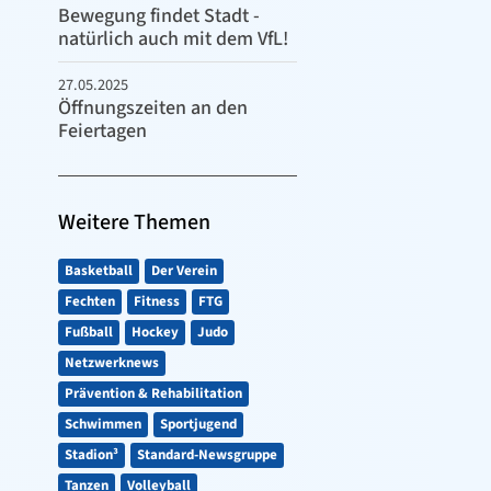
Bewegung findet Stadt -
natürlich auch mit dem VfL!
27.05.2025
Öffnungszeiten an den
Feiertagen
Weitere Themen
Basketball
Der Verein
Fechten
Fitness
FTG
Fußball
Hockey
Judo
Netzwerknews
Prävention & Rehabilitation
Schwimmen
Sportjugend
Stadion³
Standard-Newsgruppe
Tanzen
Volleyball