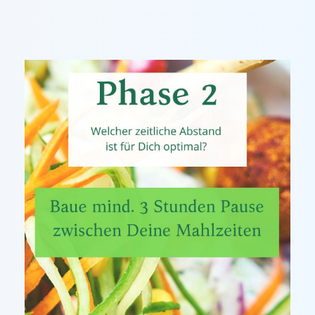
Unsere Angebote
Geräte- und Krafttraining
Kurse - SportFIT
Sauna & Massage & Tapen
Nur beim VfL
FAQs
Aktuelles / Termine
Bei uns und mit uns
Folge uns
Sommerspiel 2026
FTG – Fitness Turnen und Gesundheit
Präventions- / Reha-Sport