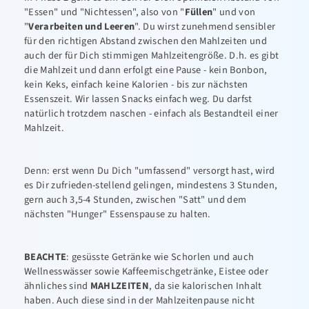
"Essen" und "Nichtessen", also von "
Füllen
" und von
"
Verarbeiten und Leeren
". Du wirst zunehmend sensibler
für den richtigen Abstand zwischen den Mahlzeiten und
auch der für Dich stimmigen Mahlzeitengröße. D.h. es gibt
die Mahlzeit und dann erfolgt eine Pause - kein Bonbon,
kein Keks, einfach keine Kalorien - bis zur nächsten
Essenszeit. Wir lassen Snacks einfach weg. Du darfst
natürlich trotzdem naschen - einfach als Bestandteil einer
Mahlzeit.
Denn: erst wenn Du Dich "umfassend" versorgt hast, wird
es Dir zufrieden-stellend gelingen, mindestens 3 Stunden,
gern auch 3,5-4 Stunden, zwischen "Satt" und dem
nächsten "Hunger" Essenspause zu halten.
BEACHTE
: gesüsste Getränke wie Schorlen und auch
Wellnesswässer sowie Kaffeemischgetränke, Eistee oder
ähnliches sind
MAHLZEITEN
, da sie kalorischen Inhalt
haben. Auch diese sind in der Mahlzeitenpause nicht