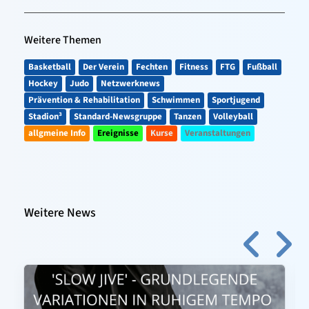
Weitere Themen
Basketball
Der Verein
Fechten
Fitness
FTG
Fußball
Hockey
Judo
Netzwerknews
Prävention & Rehabilitation
Schwimmen
Sportjugend
Stadion³
Standard-Newsgruppe
Tanzen
Volleyball
allgmeine Info
Ereignisse
Kurse
Veranstaltungen
Weitere News