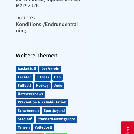
März 2026
10.01.2026
Konditions-/Endrundentrai
ning
Weitere Themen
Basketball
Der Verein
Fechten
Fitness
FTG
Fußball
Hockey
Judo
Netzwerknews
Prävention & Rehabilitation
Schwimmen
Sportjugend
Stadion³
Standard-Newsgruppe
Tanzen
Volleyball