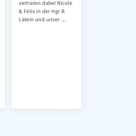
vertraten dabei Nicole
gemeldeten Ath
& Felix in der Hgr B
war erneut großa
Latein und unser …
auch die Halle 