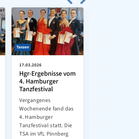
Tanzen
Karate
17.03.2026
15.02.2026
Hgr-Ergebnisse vom
KVSH
4. Hamburger
Landesmeiste
Tanzfestival
ften 2026
Vergangenes
Am 14. Februar 
Wochenende fand das
die KVSH
4. Hamburger
Landesmeistersc
Tanzfestival statt. Die
n 2026 in Holm s
TSA im VfL Pinnberg
Die Beteiligung 