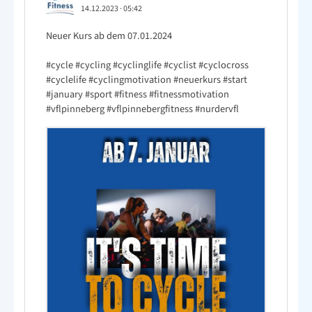
14.12.2023
·
05:42
Neuer Kurs ab dem 07.01.2024
#cycle
#cycling
#cyclinglife
#cyclist
#cyclocross
#cyclelife
#cyclingmotivation
#neuerkurs
#start
#january
#sport
#fitness
#fitnessmotivation
#vflpinneberg
#vflpinnebergfitness
#nurdervfl