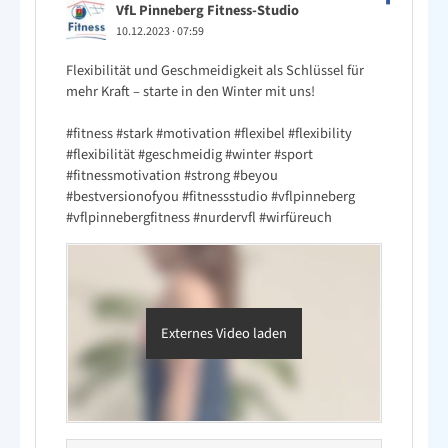
VfL Pinneberg Fitness-Studio
10.12.2023
·
07:59
Flexibilität und Geschmeidigkeit als Schlüssel für
mehr Kraft – starte in den Winter mit uns!
#fitness
#stark
#motivation
#flexibel
#flexibility
#flexibilität
#geschmeidig
#winter
#sport
#fitnessmotivation
#strong
#beyou
#bestversionofyou
#fitnessstudio
#vflpinneberg
#vflpinnebergfitness
#nurdervfl
#wirfüreuch
Externes Video laden