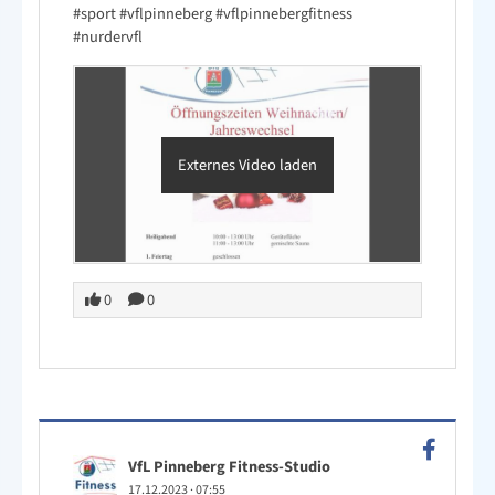
#sport
#vflpinneberg
#vflpinnebergfitness
#nurdervfl
Externes Video laden
0
0
VfL Pinneberg Fitness-Studio
17.12.2023
·
07:55