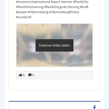
#innererschweinehund
#sport
#winter
#flexibility
#flexibilitytraining
#flexibilitygoals
#strong
#kraft
#power
#vflpinneberg
#vflpinnebergfitness
#nurdervfl
Externes Video laden
0
0