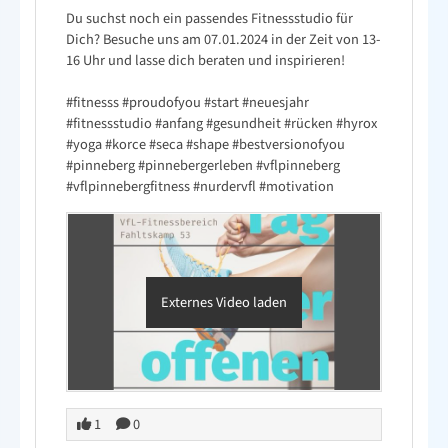
Du suchst noch ein passendes Fitnessstudio für
Dich? Besuche uns am 07.01.2024 in der Zeit von 13-
16 Uhr und lasse dich beraten und inspirieren!
#fitnesss
#proudofyou
#start
#neuesjahr
#fitnessstudio
#anfang
#gesundheit
#rücken
#hyrox
#yoga
#korce
#seca
#shape
#bestversionofyou
#pinneberg
#pinnebergerleben
#vflpinneberg
#vflpinnebergfitness
#nurdervfl
#motivation
Externes Video laden
1
0