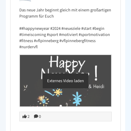
Das neue Jahr beginnt gleich mit einem großartigen
Programm für Euch
##happynewyear
#2024
#neueziele
#start
#begin
#timeiscoming
#sport
#motiviert
#sportmotivation
#fitness
#vflpinneberg
#vflpinnebergfitness
#nurdervfl
Externes Video laden
2
0