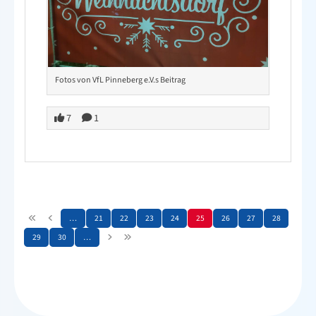
Fotos von VfL Pinneberg e.V.s Beitrag
7
1
…
21
22
23
24
25
26
27
28
29
30
…