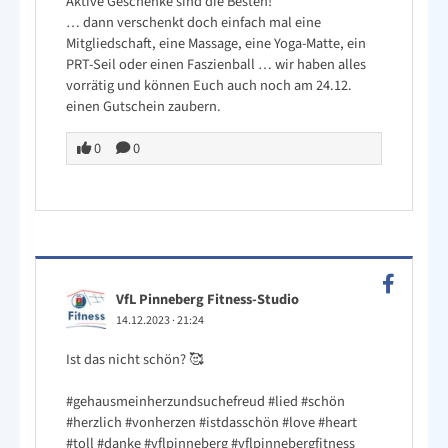
Aktive Geschenke sind die Besten!
… dann verschenkt doch einfach mal eine
Mitgliedschaft, eine Massage, eine Yoga-Matte, ein
PRT-Seil oder einen Faszienball … wir haben alles
vorrätig und können Euch auch noch am 24.12.
einen Gutschein zaubern.
0
0
VfL Pinneberg Fitness-Studio
14.12.2023
·
21:24
Ist das nicht schön? 🥰
#gehausmeinherzundsuchefreud
#lied
#schön
#herzlich
#vonherzen
#istdasschön
#love
#heart
#toll
#danke
#vflpinneberg
#vflpinnebergfitness