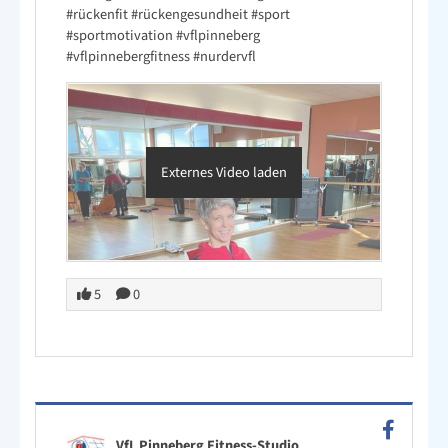
#rückenfit
#rückengesundheit
#sport
#sportmotivation
#vflpinneberg
#vflpinnebergfitness
#nurdervfl
Externes Video laden
5
0
VfL Pinneberg Fitness-Studio