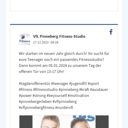
VfL Pinneberg Fitness-Studio
17.12.2023
·
08:28
Wir starten im neuen Jahr gleich durch! Ihr sucht für
eure Teenager noch ein passendes Fitnessstudio?
Dann kommt am 05.01.2024 zu unserem Tag der
offenen Tür von 13-17 Uhr!
#tagderoffenentür
#teenager
#jugendfit
#sport
#fitness
#fitnessstudio
#pinneberg
#kraft
#ausdauer
#power
#strong
#beyourself
#motivation
#pinnebergerleben
#vflpinneberg
#vflpinnebergfitness
#nurdervfl