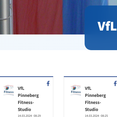
VfL
VfL
VfL
Pinneberg
Pinneberg
Fitness-
Fitness-
Studio
Studio
14.03.2024
·
08:29
14.03.2024
·
08:25