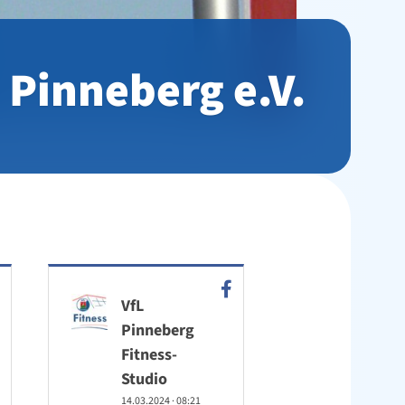
 Pinneberg e.V.
VfL
Pinneberg
Fitness-
Studio
14.03.2024
·
08:21