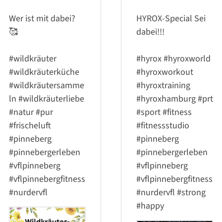
Wer ist mit dabei?
HYROX-Special Sei
🥰
dabei!!!
#wildkräuter
#hyrox
#hyroxworld
#wildkräuterküche
#hyroxworkout
#wildkräutersamme
#hyroxtraining‍️
ln
#wildkräuterliebe
#hyroxhamburg
#prt
#natur
#pur
#sport
#fitness
#frischeluft
#fitnessstudio
#pinneberg
#pinneberg
#pinnebergerleben
#pinnebergerleben
#vflpinneberg
#vflpinneberg
#vflpinnebergfitness
#vflpinnebergfitness
#nurdervfl
#nurdervfl
#strong
#happy