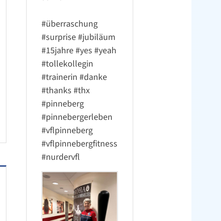
#überraschung
#surprise
#jubiläum
#15jahre
#yes
#yeah
#tollekollegin
#trainerin
#danke
#thanks
#thx
#pinneberg
#pinnebergerleben
#vflpinneberg
#vflpinnebergfitness
#nurdervfl