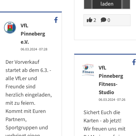
laden
2
0
VfL
Pinneberg
e.V.
06.03.2024
·
07:28
Der Vorverkauf
VfL
startet ab dem 6.3. -
Pinneberg
alle VfLer und
Fitness-
Freunde sind
Studio
herzlich eingeladen,
06.03.2024
·
07:26
mit zu feiern.
Kommt mit Euren
Sichert Euch die
Partnern,
Karten - ab jetzt!
Sportgruppen und
Wir freuen uns mit
verbringt einen