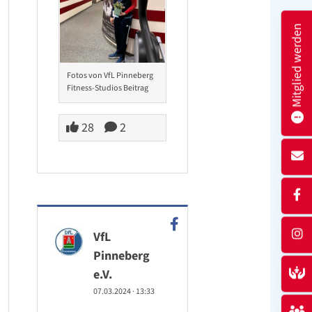
Mitglied werden
Fotos von VfL Pinneberg
Fitness-Studios Beitrag
28
2
VfL
Pinneberg
e.V.
07.03.2024
·
13:33