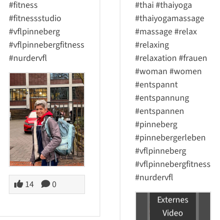
#fitness
#thai
#thaiyoga
#fitnessstudio
#thaiyogamassage
#vflpinneberg
#massage
#relax
#vflpinnebergfitness
#relaxing
#nurdervfl
#relaxation
#frauen
#woman
#women
#entspannt
#entspannung
#entspannen
#pinneberg
#pinnebergerleben
#vflpinneberg
#vflpinnebergfitness
#nurdervfl
14
0
Externes
Video