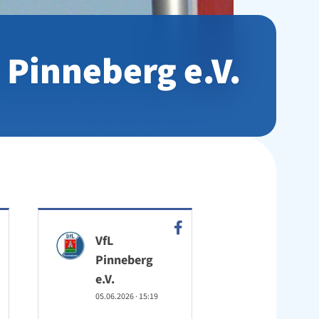
 Pinneberg e.V.
VfL
Pinneberg
e.V.
05.06.2026
·
15:19