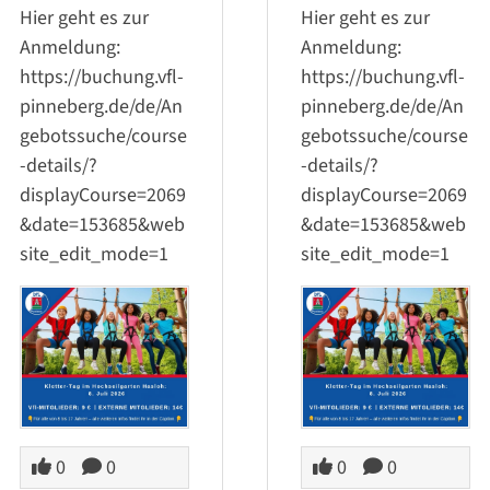
Hier geht es zur
Hier geht es zur
Anmeldung:
Anmeldung:
https://buchung.vfl-
https://buchung.vfl-
pinneberg.de/de/An
pinneberg.de/de/An
gebotssuche/course
gebotssuche/course
-details/?
-details/?
displayCourse=2069
displayCourse=2069
&date=153685&web
&date=153685&web
site_edit_mode=1
site_edit_mode=1
0
0
0
0