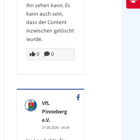
ihn sehen kann. Es
kann auch sein,
dass der Content
inzwischen gelöscht
wurde.
0
0
VfL
Pinneberg
e.V.
27.05.2026
·
14:29