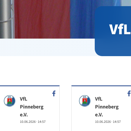
VfL
VfL
VfL
Pinneberg
Pinneberg
e.V.
e.V.
10.06.2026
·
14:57
10.06.2026
·
14:57