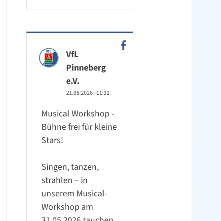
VfL
Pinneberg
e.V.
21.05.2026
·
11:31
Musical Workshop -
Bühne frei für kleine
Stars!
Singen, tanzen,
strahlen – in
unserem Musical-
Workshop am
31.05.2026 tauchen