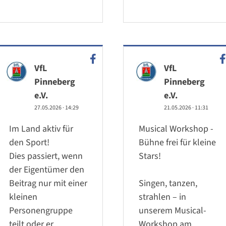
VfL
VfL
Pinneberg
Pinneberg
e.V.
e.V.
27.05.2026
·
14:29
21.05.2026
·
11:31
Im Land aktiv für
Musical Workshop -
den Sport!
Bühne frei für kleine
Dies passiert, wenn
Stars!
der Eigentümer den
Beitrag nur mit einer
Singen, tanzen,
kleinen
strahlen – in
Personengruppe
unserem Musical-
teilt oder er
Workshop am