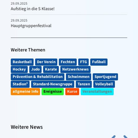
29.09.2025
Aufstieg in die S Klasse!
29.09.2025
Hauptgruppenfestival
Weitere Themen
Basketball
Der Verein
Fechten
FTG
Fußball
Hockey
Judo
Karate
Netzwerknews
Prävention & Rehabilitation
Schwimmen
Sportjugend
Stadion³
Standard-Newsgruppe
Tanzen
Volleyball
allgmeine Info
Ereignisse
Kurse
Veranstaltungen
Weitere News