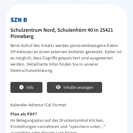
Netzwerk
SZN B
Newsletter
Schulzentrum Nord, Schulenhörn 40 in 25421
Downloads
Pinneberg
Infos für ÜL, MA, Betreuer, Helfer
Beim Aufruf des Inhalts werden personenbezogene Daten
(IP-Adresse) an einen externen Anbieter gesendet. Daher ist
Ehrungen
es möglich, dass Zugriffe gespeichert und ausgewertet
werden. Detaillierte Infos finden Sie in unserer
Mitglied werden
Datenschutzerklärung.
Sportjugend
Vereinskollektion
Info
Inhalte anzeigen
Sportangebote
Kalender-Adresse iCal-Format
Kontakt
Plan als PDF?
Im Belegungsplan auf das Druckersymbol klicken,
Einstellungen vornehmen und "speichern unter..."
auswählen oder diesem
Link
folgen.