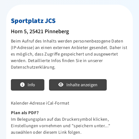
Netzwerk
Sportplatz JCS
Newsletter
Horn 5, 25421 Pinneberg
Downloads
Beim Aufruf des Inhalts werden personenbezogene Daten
Infos für ÜL, MA, Betreuer, Helfer
(IP-Adresse) an einen externen Anbieter gesendet. Daher ist
es möglich, dass Zugriffe gespeichert und ausgewertet
Ehrungen
werden. Detaillierte Infos finden Sie in unserer
Datenschutzerklärung.
Mitglied werden
Sportjugend
Info
Inhalte anzeigen
Vereinskollektion
Sportangebote
Kalender-Adresse iCal-Format
Plan als PDF?
Kontakt
Im Belegungsplan auf das Druckersymbol klicken,
Einstellungen vornehmen und "speichern unter..."
auswählen oder diesem
Link
folgen.