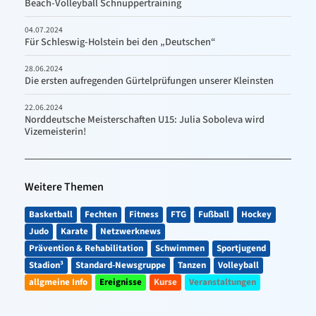
Beach-Volleyball Schnuppertraining
04.07.2024
Für Schleswig-Holstein bei den „Deutschen“
28.06.2024
Die ersten aufregenden Gürtelprüfungen unserer Kleinsten
22.06.2024
Norddeutsche Meisterschaften U15: Julia Soboleva wird
Vizemeisterin!
Weitere Themen
Basketball
Fechten
Fitness
FTG
Fußball
Hockey
Judo
Karate
Netzwerknews
Prävention & Rehabilitation
Schwimmen
Sportjugend
Stadion³
Standard-Newsgruppe
Tanzen
Volleyball
allgmeine Info
Ereignisse
Kurse
Veranstaltungen