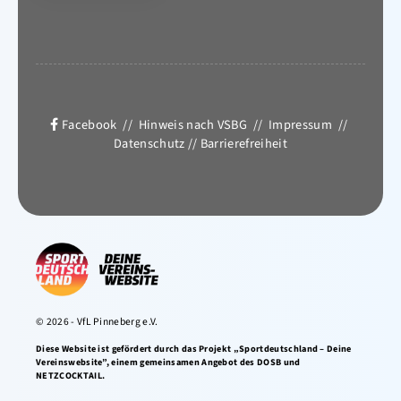
Facebook
//
Hinweis nach VSBG
//
Impressum
//
Datenschutz
//
Barrierefreiheit
© 2026 - VfL Pinneberg e.V.
Diese Website ist gefördert durch das Projekt „Sportdeutschland – Deine
Vereinswebsite”, einem gemeinsamen Angebot des DOSB und
NETZCOCKTAIL.