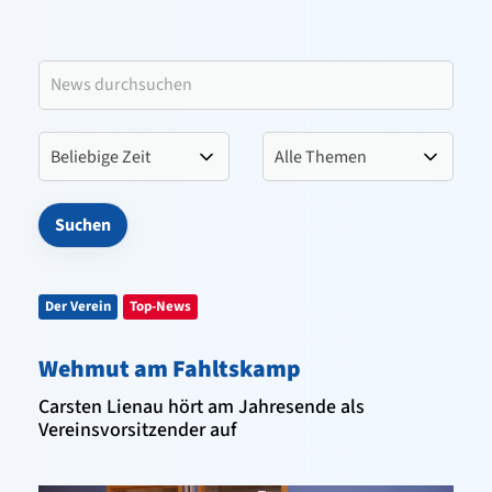
Leitbild VfL Pinneberg
Verein
Sportangebote
Kontakt
Der Verein
Top-News
Wehmut am Fahltskamp
Carsten Lienau hört am Jahresende als
Vereinsvorsitzender auf