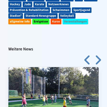
Hockey
Judo
Karate
Netzwerknews
Prävention & Rehabilitation
Schwimmen
Sportjugend
Stadion³
Standard-Newsgruppe
Volleyball
allgmeine Info
Ereignisse
Kurse
Veranstaltungen
Weitere News