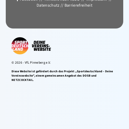
Datenschutz
//
Barrierefreiheit
© 2026 - VfL Pinneberg e.V.
Diese Website ist gefördert durch das Projekt „Sportdeutschland – Deine
Vereinswebsite”, einem gemeinsamen Angebot des DOSB und
NETZCOCKTAIL.