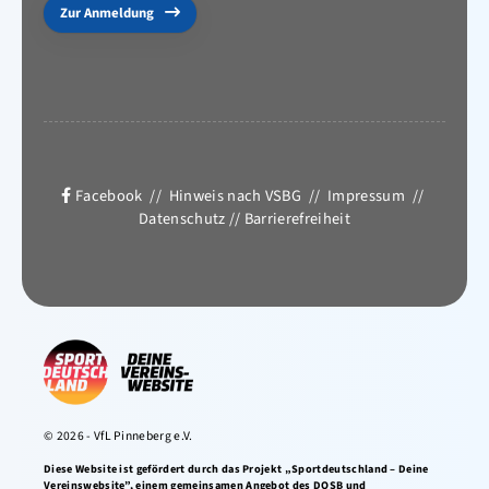
Zur Anmeldung
Facebook
//
Hinweis nach VSBG
//
Impressum
//
Datenschutz
//
Barrierefreiheit
© 2026 - VfL Pinneberg e.V.
Diese Website ist gefördert durch das Projekt „Sportdeutschland – Deine
Vereinswebsite”, einem gemeinsamen Angebot des DOSB und