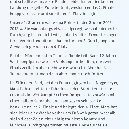
und schaffte es ins erste Finale. Leider hat er hier bei der
Landung die gelbe Zone berührt, weshalb er das 2. Finale
knapp verpasste und somit den 4. Platz belegte.
Unsere 2. Starterin war Alena Pöhler in der Gruppe 2009-
2013 w. Sie war anfangs etwas aufgeregt, weshalb der erste
Durchgang leider nicht wie geplant verlief. Ermunterungen
ihrer Vereinsfreundinnen halfen für den 2. Durchgang und
Alena belegte noch den 4. Platz.
Bei den Männern nahm Thomas Rohde teil. Nach 12 Jahren
Wettkampfpause war der Vorkampf ordentlich, die zwei
Finals verliefen aber nicht wie erwünscht. Aber bei 3
Teilnehmern ist man dann aber immer noch Dritter.
Im Stärksten Feld, bei den Frauen, gingen Leni Niggemeyer,
Mara Dohse und Jette Fabarius an den Start. Leni turnte
erstmals im Wettkampf 3x einen Doppelsalto vorwärts mit
einer halben Schraube und kam gegen sehr starke
Konkurrenz ins 2. Finale und belegte den 4. Platz. Mara hat
sich leider eine Woche vorher am Fuß weh getan, weshalb
sie in dieser Zeit nicht richtig trainieren konnte und
leichtere Durchgänge turnen musste. Diese turnte sie