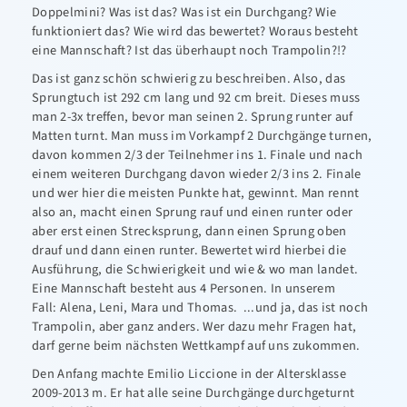
Doppelmini? Was ist das? Was ist ein Durchgang? Wie
funktioniert das? Wie wird das bewertet? Woraus besteht
eine Mannschaft? Ist das überhaupt noch Trampolin?!?
Das ist ganz schön schwierig zu beschreiben. Also, das
Sprungtuch ist 292 cm lang und 92 cm breit. Dieses muss
man 2-3x treffen, bevor man seinen 2. Sprung runter auf
Matten turnt. Man muss im Vorkampf 2 Durchgänge turnen,
davon kommen 2/3 der Teilnehmer ins 1. Finale und nach
einem weiteren Durchgang davon wieder 2/3 ins 2. Finale
und wer hier die meisten Punkte hat, gewinnt. Man rennt
also an, macht einen Sprung rauf und einen runter oder
aber erst einen Strecksprung, dann einen Sprung oben
drauf und dann einen runter. Bewertet wird hierbei die
Ausführung, die Schwierigkeit und wie & wo man landet.
Eine Mannschaft besteht aus 4 Personen. In unserem
Fall: Alena, Leni, Mara und Thomas. ...und ja, das ist noch
Trampolin, aber ganz anders. Wer dazu mehr Fragen hat,
darf gerne beim nächsten Wettkampf auf uns zukommen.
Den Anfang machte Emilio Liccione in der Altersklasse
2009-2013 m. Er hat alle seine Durchgänge durchgeturnt