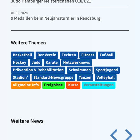
Judo Hamburger Meisterschaften U18/U21
01.02.2024
9 Medaillen beim Neujahrsturnier in Rendsburg
Weitere Themen
Basketball
Der Verein
Fechten
Fitness
Fußball
Hockey
Judo
Karate
Netzwerknews
Prävention & Rehabilitation
Schwimmen
Sportjugend
Stadion³
Standard-Newsgruppe
Tanzen
Volleyball
allgmeine Info
Ereignisse
Kurse
Veranstaltungen
Weitere News