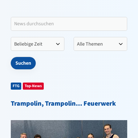
Leitbild VfL Pinneberg
Verein
Sportangebote
Kontakt
FTG
Top-News
Trampolin, Trampolin... Feuerwerk