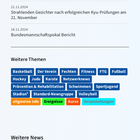
21.11.2024
Strahlenden Gesichter nach erfolgreichen Kyu-Prüfungen am
21. November
18.11.2024
Bundesmannschaftspokal Bericht
Weitere Themen
Basketball
Der Verein
Fechten
Fitness
FTG
Fußball
Hockey
Judo
Karate
Netzwerknews
Prävention & Rehabilitation
Schwimmen
Sportjugend
Stadion³
Standard-Newsgruppe
Volleyball
allgmeine Info
Ereignisse
Kurse
Veranstaltungen
Weitere News