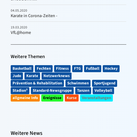
04.05.2020
Karate in Corona-Zeiten -
19.03.2020
VfL@home
Weitere Themen
Basketball
Fechten
Fitness
FTG
Fußball
Hockey
Judo
Karate
Netzwerknews
Prävention & Rehabilitation
Schwimmen
Sportjugend
Stadion³
Standard-Newsgruppe
Tanzen
Volleyball
allgmeine Info
Ereignisse
Kurse
Veranstaltungen
Weitere News