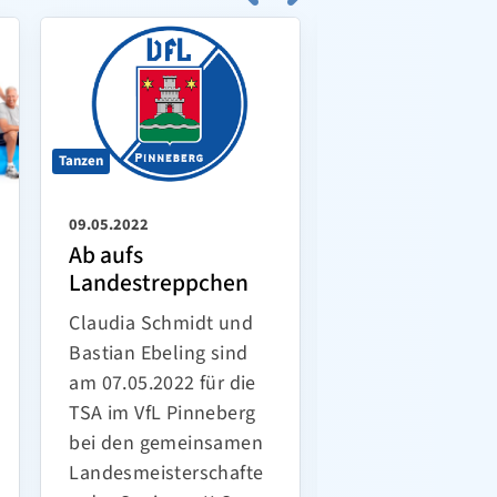
Tanzen
Tanzen
09.05.2022
07.05.2022
Ab aufs
Ticketvorverk
Landestreppchen
für Deutsche
Meisterschaft
Claudia Schmidt und
und
Bastian Ebeling sind
Deutschlandp
am 07.05.2022 für die
gestartet
TSA im VfL Pinneberg
Schon vor Mona
bei den gemeinsamen
hat die TSA im V
Landesmeisterschafte
Pinneberg die