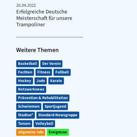
26.04.2022
Erfolgreiche Deutsche
Meisterschaft für unsere
Trampoliner
Weitere Themen
Basketball
Der Verein
Fechten
Fitness
Fußball
Hockey
Judo
Karate
Netzwerknews
Prävention & Rehabilitation
Schwimmen
Sportjugend
Stadion³
Standard-Newsgruppe
Tanzen
Volleyball
allgmeine Info
Ereignisse