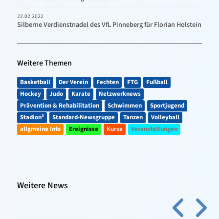
22.02.2022
Silberne Verdienstnadel des VfL Pinneberg für Florian Holstein
Weitere Themen
Basketball
Der Verein
Fechten
FTG
Fußball
Hockey
Judo
Karate
Netzwerknews
Prävention & Rehabilitation
Schwimmen
Sportjugend
Stadion³
Standard-Newsgruppe
Tanzen
Volleyball
allgmeine Info
Ereignisse
Kurse
Veranstaltungen
Weitere News