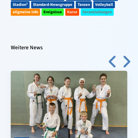
Stadion³
Standard-Newsgruppe
Tanzen
Volleyball
allgmeine Info
Ereignisse
Kurse
Veranstaltungen
Weitere News