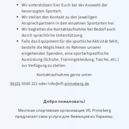
Wir unterstützen Sie/ Euch bei der Auswahl der
bevorzugten Sportart.
Wir stellen den Kontakt zu den jeweiligen
Ansprechpartnern in den einzelnen Sportarten her.
Wir begleiten die Kontaktaufnahme bei Bedarf auch
durch sprachliche Unterstützung.
Falls das Equipment für die sportliche Aktivität fehlt,
besteht die Möglichkeit im Rahmen unserer
eingehenden Spenden, eine sportartspezifische
Ausrüstung (Schuhe, Trainingskleidung, Tasche, etc.)
zur Verfügung zu stellen.
Kontaktaufnahme gerne unter:
04101
-5560 221 oder
info@vfl-
pinneberg.de
Добро пожаловать!
Местная спортивная организация VfL Pinneberg
предлагает свои услуги для беженцев из Украины.