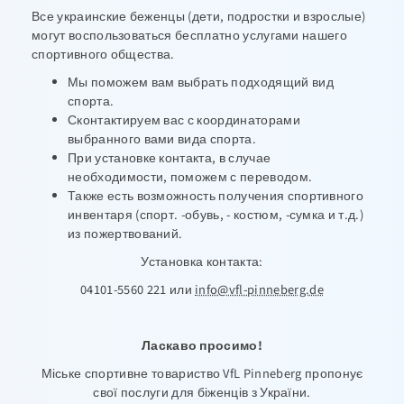
Все украинские беженцы (дети, подростки и взрослые)
могут воспользоваться бесплатно услугами нашего
спортивного общества.
Мы поможем вам выбрать подходящий вид
спорта.
Сконтактируем вас с координаторами
выбранного вами вида спорта.
При установке контакта, в случае
необходимости, поможем с переводом.
Также есть возможность получения спортивного
инвентаря (спорт. -обувь, - костюм, -сумка и т.д.)
из пожертвований.
Установка контакта:
04101-5560 221 или
info@vfl-pinneberg.de
Ласкаво просимо!
Міське спортивне товариство VfL Pinneberg пропонує
свої послуги для біженців з України.