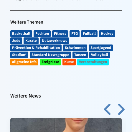
Weitere Themen
Basketball
Fechten
Fitness
FTG
Fußball
Hockey
Judo
Karate
Netzwerknews
Prävention & Rehabilitation
Schwimmen
Sportjugend
Stadion³
Standard-Newsgruppe
Tanzen
Volleyball
allgmeine Info
Ereignisse
Kurse
Veranstaltungen
Weitere News