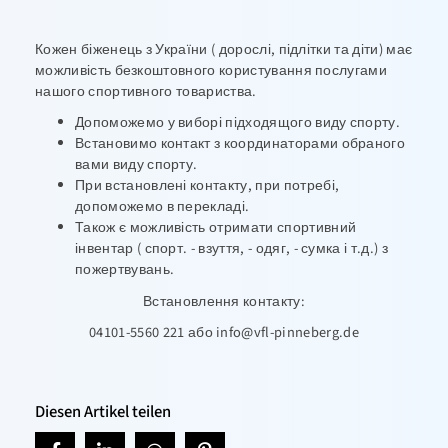
Кожен біженець з України ( дорослі, підлітки та діти) має
можливість безкоштовного користування послугами
нашого спортивного товариства.
Допоможемо у виборі підходящого виду спорту.
Встановимо контакт з координаторами обраного
вами виду спорту.
При встановлені контакту, при потребі,
допоможемо в перекладі.
Також є можливість отримати спортивний
інвентар ( спорт. - взуття, - одяг, - сумка і т.д.) з
пожертвувань.
Встановлення контакту:
04101-5560 221 або
info@vfl-pinneberg.de
Diesen Artikel teilen