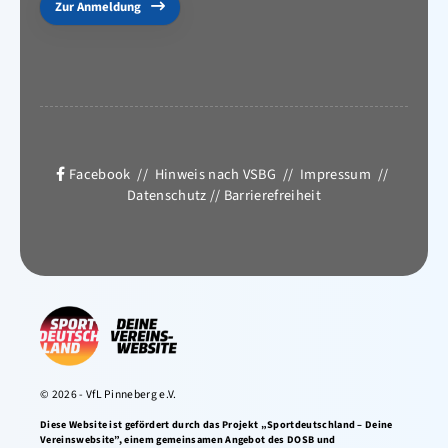
Zur Anmeldung
Facebook
//
Hinweis nach VSBG
//
Impressum
//
Datenschutz
//
Barrierefreiheit
© 2026 - VfL Pinneberg e.V.
Diese Website ist gefördert durch das Projekt „Sportdeutschland – Deine
Vereinswebsite”, einem gemeinsamen Angebot des DOSB und