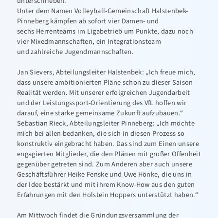
unterschrieben.
Unter dem Namen Volleyball-Gemeinschaft Halstenbek-
Pinneberg kämpfen ab sofort vier Damen- und
sechs Herrenteams im Ligabetrieb um Punkte, dazu noch
vier Mixedmannschaften, ein Integrationsteam
und zahlreiche Jugendmannschaften.
Jan Sievers, Abteilungsleiter Halstenbek: „Ich freue mich,
dass unsere ambitionierten Pläne schon zu dieser Saison
Realität werden. Mit unserer erfolgreichen Jugendarbeit
und der Leistungssport-Orientierung des VfL hoffen wir
darauf, eine starke gemeinsame Zukunft aufzubauen.“
Sebastian Rieck, Abteilungsleiter Pinneberg: „Ich möchte
mich bei allen bedanken, die sich in diesen Prozess so
konstruktiv eingebracht haben. Das sind zum Einen unsere
engagierten Mitglieder, die den Plänen mit großer Offenheit
gegenüber getreten sind. Zum Anderen aber auch unsere
Geschäftsführer Heike Fenske und Uwe Hönke, die uns in
der Idee bestärkt und mit ihrem Know-How aus den guten
Erfahrungen mit den Holstein Hoppers unterstützt haben.“
Am Mittwoch findet die Gründungsversammlung der