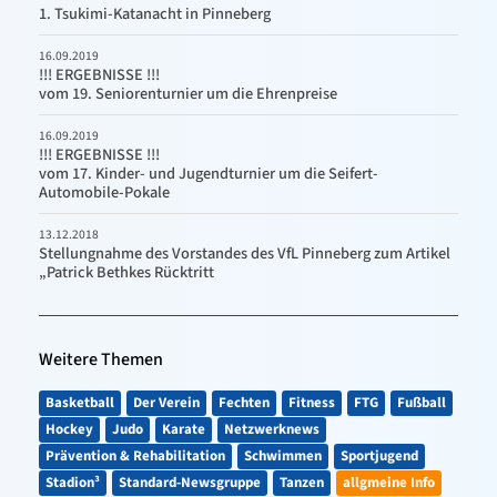
1. Tsukimi-Katanacht in Pinneberg
16.09.2019
!!! ERGEBNISSE !!!
vom 19. Seniorenturnier um die Ehrenpreise
16.09.2019
!!! ERGEBNISSE !!!
vom 17. Kinder- und Jugendturnier um die Seifert-
Automobile-Pokale
13.12.2018
Stellungnahme des Vorstandes des VfL Pinneberg zum Artikel
„Patrick Bethkes Rücktritt
Weitere Themen
Basketball
Der Verein
Fechten
Fitness
FTG
Fußball
Hockey
Judo
Karate
Netzwerknews
Prävention & Rehabilitation
Schwimmen
Sportjugend
Stadion³
Standard-Newsgruppe
Tanzen
allgmeine Info