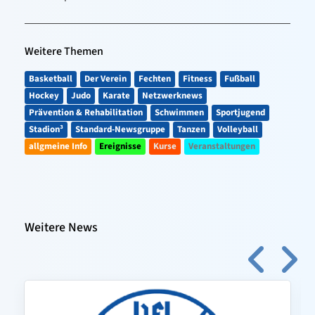
Weitere Themen
Basketball
Der Verein
Fechten
Fitness
Fußball
Hockey
Judo
Karate
Netzwerknews
Prävention & Rehabilitation
Schwimmen
Sportjugend
Stadion³
Standard-Newsgruppe
Tanzen
Volleyball
allgmeine Info
Ereignisse
Kurse
Veranstaltungen
Weitere News