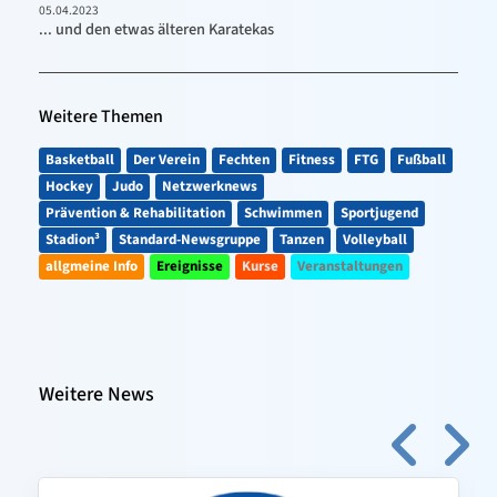
05.04.2023
... und den etwas älteren Karatekas
Weitere Themen
Basketball
Der Verein
Fechten
Fitness
FTG
Fußball
Hockey
Judo
Netzwerknews
Prävention & Rehabilitation
Schwimmen
Sportjugend
Stadion³
Standard-Newsgruppe
Tanzen
Volleyball
allgmeine Info
Ereignisse
Kurse
Veranstaltungen
Weitere News