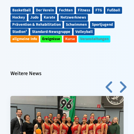
Basketball
Der Verein
Fechten
Fitness
FTG
Fußball
Hockey
Judo
Karate
Netzwerknews
Prävention & Rehabilitation
Schwimmen
Sportjugend
Stadion³
Standard-Newsgruppe
Volleyball
allgmeine Info
Ereignisse
Kurse
Veranstaltungen
Weitere News