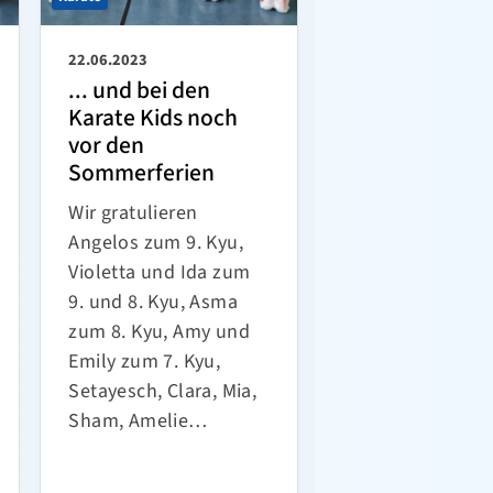
22.06.2023
19.06.2023
... und bei den
Aufstieg in die
Karate Kids noch
Klasse!
vor den
Cara und Tobias
Sommerferien
bei den HATATAs
Wir gratulieren
Hannover den 2.
Angelos zum 9. Kyu,
von 16 erreicht 
Violetta und Ida zum
sind somit in
9. und 8. Kyu, Asma
die A Klasse Sta
zum 8. Kyu, Amy und
aufgestiegen.
Emily zum 7. Kyu,
Herzlichen
Setayesch, Clara, Mia,
Glückwuns…
Sham, Amelie…