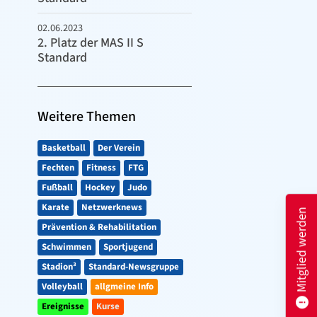
02.06.2023
2. Platz der MAS II S
Standard
Weitere Themen
Basketball
Der Verein
Fechten
Fitness
FTG
Fußball
Hockey
Judo
Karate
Netzwerknews
Mitglied werden
Prävention & Rehabilitation
Schwimmen
Sportjugend
Stadion³
Standard-Newsgruppe
Volleyball
allgmeine Info
Ereignisse
Kurse