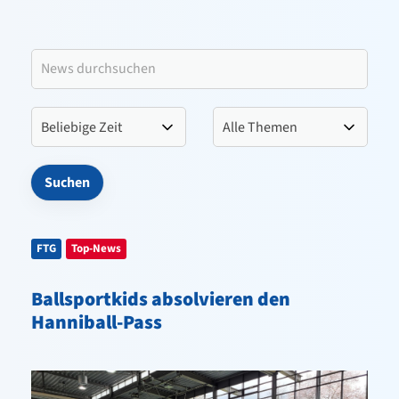
Leitbild VfL Pinneberg
Verein
Sportangebote
Kontakt
FTG
Top-News
Ballsportkids absolvieren den
Hanniball-Pass