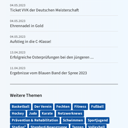
04.05.2023
Ticket VVK der Deutschen Meisterschaft
04.05.2023
Ehrennadel in Gold
04.05.2023
Aufstieg in die C-Klasse!
13.04.2023
Erfolgreiche Osterprüfungen bei den jüngeren ...
11.04.2023
Ergebnisse vom Blauen Band der Spree 2023
Weitere Themen
Basketball
Der Verein
Fechten
Fitness
Fußball
Hockey
Judo
Karate
Netzwerknews
Prävention & Rehabilitation
Schwimmen
Sportjugend
Stadion³
Standard-Newsgruppe
Tanzen
Volleyball