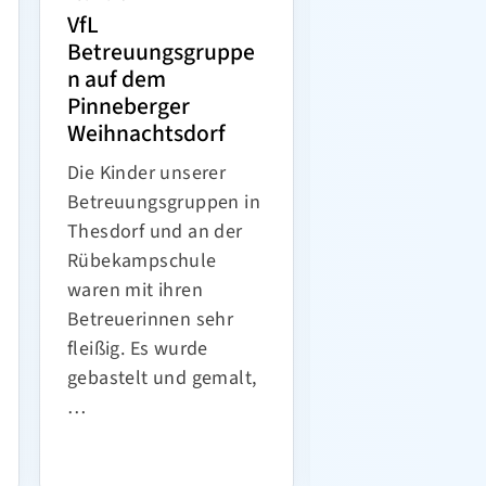
VfL
Präsentation 
Betreuungsgruppe
Formationsge
n auf dem
schaft
Pinneberger
Unsere Formati
Weihnachtsdorf
präsentiert ihre
Die Kinder unserer
Choreographie fü
Betreuungsgruppen in
Turniersaison
Thesdorf und an der
2024/2025.
Rübekampschule
waren mit ihren
Nach dem Neusta
Betreuerinnen sehr
der letzten Sais
fleißig. Es wurde
meldet sich das
gebastelt und gemalt,
mit …
…