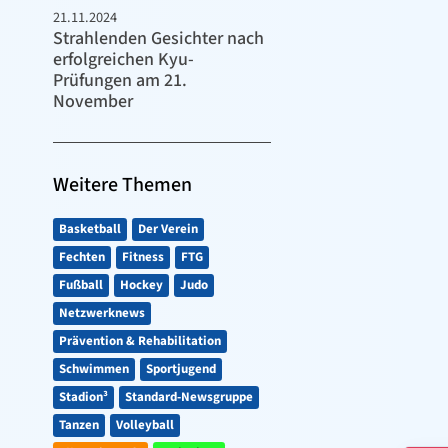
21.11.2024
Strahlenden Gesichter nach
erfolgreichen Kyu-
Prüfungen am 21.
November
Weitere Themen
Basketball
Der Verein
Fechten
Fitness
FTG
Fußball
Hockey
Judo
Netzwerknews
Prävention & Rehabilitation
Schwimmen
Sportjugend
Stadion³
Standard-Newsgruppe
Tanzen
Volleyball